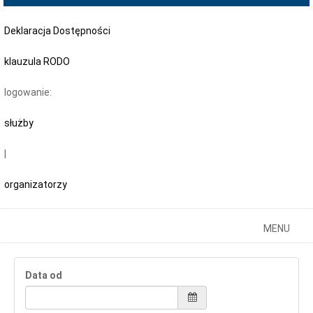
Deklaracja Dostępności
klauzula RODO
logowanie:
służby
|
organizatorzy
Toggle
T
MENU
navigatio
n
Data od