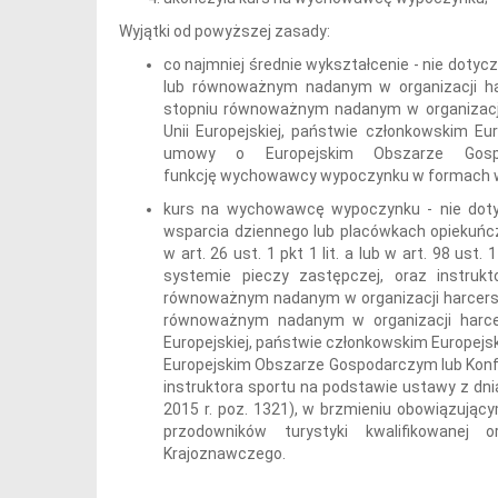
Wyjątki od powyższej zasady:
co najmniej średnie wykształcenie - nie dotyc
lub równoważnym nadanym w organizacji harc
stopniu równoważnym nadanym w organizacji
Unii Europejskiej, państwie członkowskim E
umowy o Europejskim Obszarze Gospod
funkcję wychowawcy wypoczynku w formach wy
kurs na wychowawcę wypoczynku - nie dotyc
wsparcia dziennego lub placówkach opiekuńc
w art. 26 ust. 1 pkt 1 lit. a lub w art. 98 ust
systemie pieczy zastępczej, oraz instruk
równoważnym nadanym w organizacji harcerskie
równoważnym nadanym w organizacji harcer
Europejskiej, państwie członkowskim Europejs
Europejskim Obszarze Gospodarczym lub Konfede
instruktora sportu na podstawie ustawy z dnia 
2015 r. poz. 1321), w brzmieniu obowiązujący
przodowników turystyki kwalifikowanej 
Krajoznawczego.