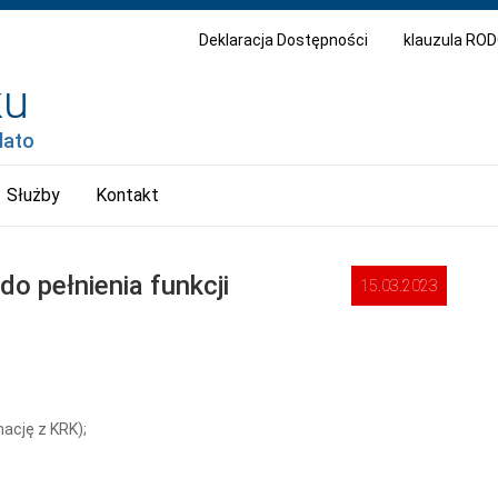
Deklaracja Dostępności
klauzula RO
lato
Służby
Kontakt
do pełnienia funkcji
15.03.2023
mację z KRK);