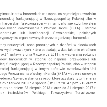
zy instruktorów harcerskich w stopniu co najmniej przewodnika
erskiej funkcjonującej w Rzeczypospolitej Polskiej albo w
 harcerskiej funkcjonującej w innym państwie członkowskim
uropejskiego Porozumienia o Wolnym Handlu (EFTA) – stronie
arczym lub Konfederacji Szwajcarskiej, pełniących
poczynku organizowanych przez organizacje harcerskie.
zy nauczycieli, osób pracujących z dziećmi w placówkach
zo-wychowawczych, które posiadają wykształcenie określone
. 1 pkt 1 ustawy z dnia 9 czerwca 2011 r. o wspieraniu rodziny i
torów harcerskich w stopniu co najmniej przewodnika lub
j funkcjonującej w Rzeczypospolitej Polskiej albo w stopniu
skiej funkcjonującej w innym państwie członkowskim Unii
kiego Porozumienia o Wolnym Handlu (EFTA) – stronie umowy o
racji Szwajcarskiej oraz osób, które uzyskały tytuł trenera i
25 czerwca 2010 r. o sporcie (Dz. U. z 2014 r. poz. 715 oraz z
m przed dniem 23 sierpnia 2013 r. oraz do 31 sierpnia 2017 r.
oraz instruktorów Polskiego Towarzystwa Turystyczno-