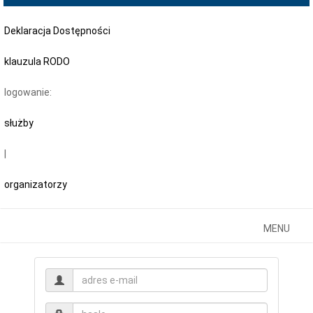
Deklaracja Dostępności
klauzula RODO
logowanie:
służby
|
organizatorzy
Toggle
T
MENU
navigatio
n